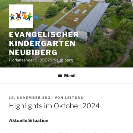
Zum
Inhalt
springen
EVANGELISCHER
KINDERGARTEN
NEUBIBERG
Floriansanger 5, 85579 Neubiberg
Menü
VERÖFFENTLICHT
19. NOVEMBER 2024
VON
LEITUNG
AM
Highlights im Oktober 2024
Aktuelle Situation