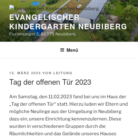
Zum
Inhalt
EVANGELISCHER
springen
KINDERGARTEN NEUBIBERG
Floriansanger 5, 85579 Neubiberg
Menü
VERÖFFENTLICHT
15. MÄRZ 2023
VON
LEITUNG
AM
Tag der offenen Tür 2023
Am Samstag, den 11.02.2023 fand bei uns im Haus der
„Tag der offenen Tür“ statt. Hierzu luden wir Eltern und
mögliche Neulinge aus der Umgebung in Neubiberg
dazu ein, unsere Einrichtung kennenzulernen. Diese
wurden in verschiedenen Gruppen durch die
Räumlichkeiten und das Gelände unseres Hauses