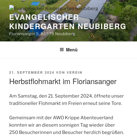
Zum
Inhalt
EVANGELISCHER
springen
KINDERGARTEN NEUBIBERG
Floriansanger 5, 85579 Neubiberg
Menü
VERÖFFENTLICHT
21. SEPTEMBER 2024
VON
VEREIN
AM
Herbstflohmarkt im Floriansanger
Am Samstag, den 21. September 2024, öffnete unser
traditioneller Flohmarkt im Freien erneut seine Tore.
Gemeinsam mit der AWO Krippe Abenteuerland
konnten wir an diesem sonnigen Tag wieder über
250 Besucherinnen und Besucher herzlich begrüßen.